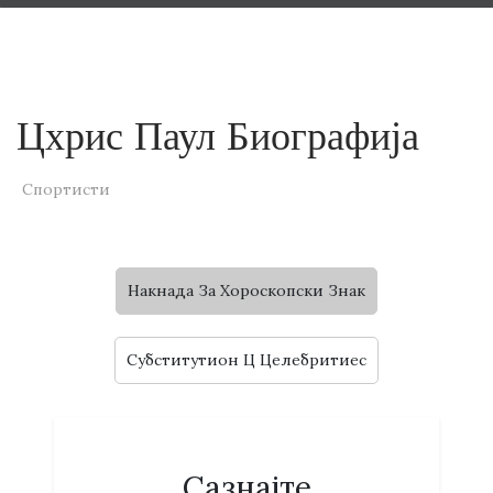
Цхрис Паул Биографија
Спортисти
Накнада За Хороскопски Знак
Субститутион Ц Целебритиес
Сазнајте