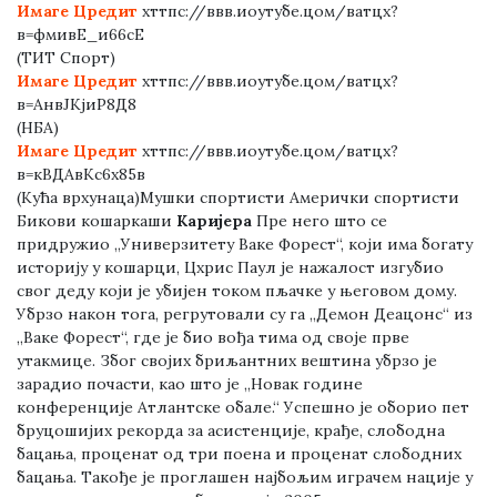
Имаге Цредит
хттпс://ввв.иоутубе.цом/ватцх?
в=фмивЕ_и66сЕ
(ТИТ Спорт)
Имаге Цредит
хттпс://ввв.иоутубе.цом/ватцх?
в=АнвЈКјиР8Д8
(НБА)
Имаге Цредит
хттпс://ввв.иоутубе.цом/ватцх?
в=кВДАвКс6х85в
(Кућа врхунаца)Мушки спортисти Амерички спортисти
Бикови кошаркаши
Каријера
Пре него што се
придружио „Универзитету Ваке Форест“, који има богату
историју у кошарци, Цхрис Паул је нажалост изгубио
свог деду који је убијен током пљачке у његовом дому.
Убрзо након тога, регрутовали су га „Демон Деацонс“ из
„Ваке Форест“, где је био вођа тима од своје прве
утакмице. Због својих бриљантних вештина убрзо је
зарадио почасти, као што је „Новак године
конференције Атлантске обале.“ Успешно је оборио пет
бруцошијих рекорда за асистенције, крађе, слободна
бацања, проценат од три поена и проценат слободних
бацања. Такође је проглашен најбољим играчем нације у