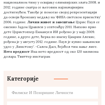
националном тиму у освајању олимпијских злата 2008. и
2012. године сматра се његовим најзначајнијим
достигнућем. Такође је помогао својој репрезентацији
да освоји бронзану медаљу на ’ФИБА светском првенству’
2006. године.
Лични живот и завештање
Цхрис Паул се
оженио Јадом Цравлеи у септембру 2011. Њихово прво
дете Цхристопхер Еммануел ИИ рођено је у мају 2009.
године, а друго дете, ћерка по имену Цамрин Алекис,
рођена је у августу 2012. године. Паул је купио мањински
удео у „Винстону“. -Салем Дасх, бејзбол тим мање лиге.
Нето вредност
Има нето вредност од око 120 милиона
долара. Твиттер инстаграм
Категорије
Филмске И Позоришне Личности