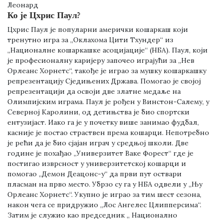
Леонард
Ко је Цхрис Паул?
Цхрис Паул је популарни амерички кошаркаш који
тренутно игра за „Оклахома Цити Тхундер“ из
„Националне кошаркашке асоцијације“ (НБА). Паул, који
је професионалну каријеру започео играјући за „Нев
Орлеанс Хорнетс“, такође је играо за мушку кошаркашку
репрезентацију Сједињених Држава. Помогао је својој
репрезентацији да освоји две златне медаље на
Олимпијским играма. Паул је рођен у Винстон-Салему, у
Северној Каролини, од детињства је био спортски
ентузијаст. Иако га је у почетку више занимао фудбал,
касније је постао страствен према кошарци. Непотребно
је рећи да је био сјајан играч у средњој школи. Две
године је похађао „Универзитет Ваке Форест“ где је
постигао изврсност у универзитетској кошарци и
помогао „Демон Деацонс-у“ да први пут оствари
пласман на прво место. Убрзо су га у НБА одвели у „Њу
Орлеанс Хорнетс“. Укупно је играо за тим шест сезона,
након чега се придружио „Лос Ангелес Цлипперсима“.
Затим је служио као председник „ Национално