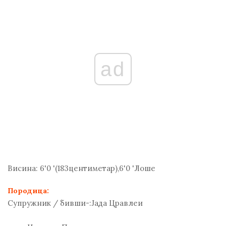
ad
Висина:
6'0 '(183
центиметар
),6'0 'Лоше
Породица:
Супружник / бивши-:
Јада Цравлеи