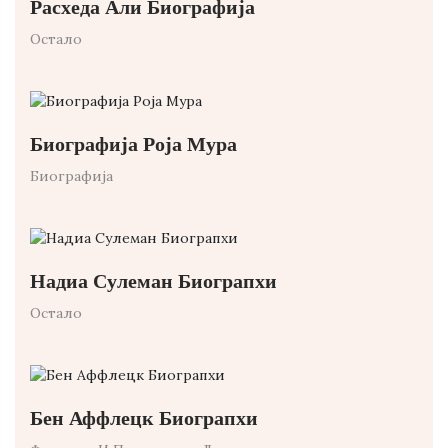
Расхеда Али Биографија
Остало
Биографија Роја Мура
Биографија
Надиа Сулеман Биограпхи
Остало
Бен Аффлецк Биограпхи