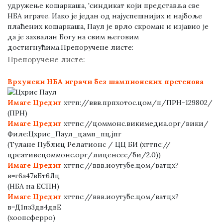
удружење кошаркаша, 'синдикат који представља све
НБА играче. Иако је један од најуспешнијих и најбоље
плаћених кошаркаша, Паул је врло скроман и изјавио је
да је захвалан Богу на свим његовим
достигнућима.
Препоручене листе:
Препоручене листе:
Врхунски НБА играчи без шампионских прстенова
Имаге Цредит
хттп://ввв.прпхотос.цом/п/ПРН-129802/
(ПРН)
Имаге Цредит
хттпс://цоммонс.викимедиа.орг/вики/
Филе:Цхрис_Паул_цамп_пц.јпг
(Тулане Публиц Релатионс / ЦЦ БИ (хттпс://
цреативецоммонс.орг/лиценсес/би/2.0))
Имаге Цредит
хттпс://ввв.иоутубе.цом/ватцх?
в=г6а47вБт6Лц
(НБА на ЕСПН)
Имаге Цредит
хттпс://ввв.иоутубе.цом/ватцх?
в=Д1пз3дв4двЕ
(хоопсферро)