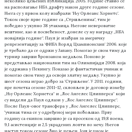
неколико цењених публикација. 2005. године ставио се
на располагање НБА драфту након друге године сезоне.
Њега су у првом колу изабрали ‘Њу Орлеанс Хорнетс’.
Током своје прве године са „Стршљенима“, тим је
победио у укупно 38 утакмица. Његове невероватне
вештине, као и посвећеност, донеле су му награду „НБА
новајлија године“. Паул је изабран за америчку
репрезентацију за ‘ФИБА Ворлд Цхампионсхип’ 2006. које
је требало да се одржи у Јапану. Помогао је свом тиму да
турнир заврши бронзаном медаљом. Поново је
представљао национални тим на Олимпијади 2008. која
је одржана у Пекингу. Показао је фантастичан учинак и
помогао свом тиму да освоји златну медаљу. Укупно је
шест сезона играо добро за ‘Стршљене’. У 2011. години,
пре почетка сезоне 2011-12, склопљен је договор између
„Њу Орлеанс Хорнетса“ и „Лос Ангелес Цлипперса“ који
су видели да Паул одлази у „Лос Ангелес Цлипперс“.
После Паул-овог трансфера у „Лос Ангелес Цлипперс,
'учинак тима се у одређеној мери побољшао. Прву
годину са екипом завршио је са просеком од 19,8 поена,
9,1 асистенције и 2,5 украдених лопти по мечу. Његов
наступ током сезоне био је цењен. Још једном је