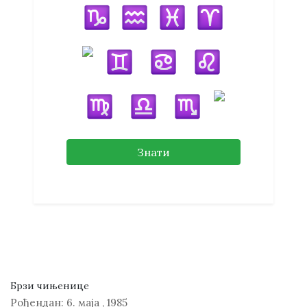
Знати
Брзи чињенице
Рођендан:
6. маја
,
1985