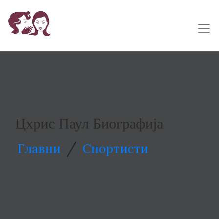
Цхрис Паул Биографија
/
Главни
Спортисти