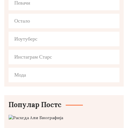
Певачи
Остало
Иоутуберс
Инстаграм Старс
Мода
Популар Постс