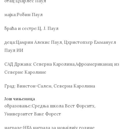
отац:
Цхарлес Паул
мајка:
Робин Паул
браћа и сестре:
Ц. Ј. Паул
деца:
Цамрин Алекис Паул, Цхристопхер Еммануел
Паул ИИ
САД Држава:
Северна Каролина,Афроамериканац из
Северне Каролине
Град:
Винстон-Салем, Северна Каролина
Још чињеница
образовање:
Средња школа Вест Форситх,
Универзитет Ваке Форест
награде:
НБА награда за новајлију године