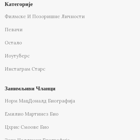
Категорије
Филмске И Позоришне Личности
Певачи
Остало
Иоутуберс
Инстаграм Старс
Занимљиви Чланци
Норм МацДоналд Биографија
Емилио Мартинез Био
Цхрис Смоове Био