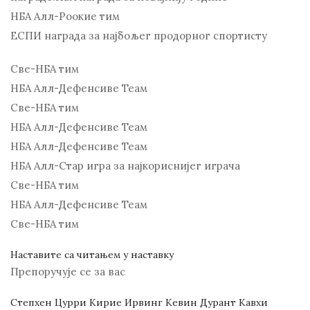
НБА Алл-Роокие тим
ЕСПИ награда за најбољег продорног спортисту
Све-НБА тим
НБА Алл-Дефенсиве Теам
Све-НБА тим
НБА Алл-Дефенсиве Теам
НБА Алл-Дефенсиве Теам
НБА Алл-Стар игра за најкориснијег играча
Све-НБА тим
НБА Алл-Дефенсиве Теам
Све-НБА тим
Наставите са читањем у наставку
Препоручује се за вас
Степхен Цурри Кирие Ирвинг Кевин Дурант Кавхи