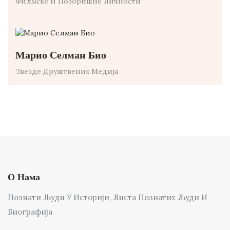
Филмске И Позоришне Личности
Марио Селман Био
Звезде Друштвених Медија
О Нама
Познати Људи У Историји, Листа Познатих Људи И
Биографија