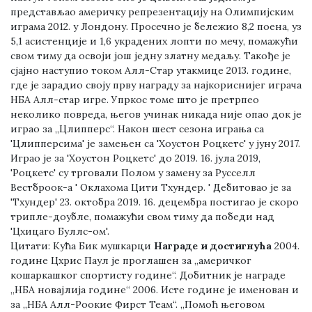
представљао америчку репрезентацију на Олимпијским
играма 2012. у Лондону. Просечно је бележио 8,2 поена, уз
5,1 асистенције и 1,6 украдених лопти по мечу, помажући
свом тиму да освоји још једну златну медаљу. Такође је
сјајно наступио током Алл-Стар утакмице 2013. године,
где је зарадио своју прву награду за најкориснијег играча
НБА Алл-стар игре. Упркос томе што је претрпео
неколико повреда, његов учинак никада није опао док је
играо за „Цлипперс“. Након шест сезона играња са
'Цлипперсима' је замењен са 'Хоустон Роцкетс' у јуну 2017.
Играо је за 'Хоустон Роцкетс' до 2019. 16. јула 2019,
'Роцкетс' су трговали Полом у замену за Русселл
Вестброок-а ' Оклахома Цити Тхундер. ' Дебитовао је за
'Тхундер' 23. октобра 2019. 16. децембра постигао је скоро
трипле-доубле, помажући свом тиму да победи над
'Цхицаго Буллс-ом'.
Цитати:
Кућа Бик мушкарци
Награде и достигнућа
2004.
године Цхрис Паул је проглашен за „америчког
кошаркашког спортисту године“. Добитник је награде
„НБА новајлија године“ 2006. Исте године је именован и
за „НБА Алл-Роокие Фирст Теам“. „Помоћ његовом