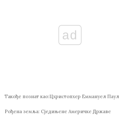
ad
Такође познат као:
Цхристопхер Еммануел Паул
Рођена земља:
Сједињене Америчке Државе