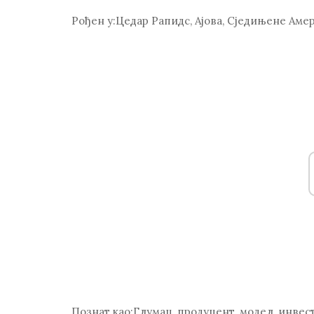
Рођен у:
Цедар Рапидс, Ајова, Сједињене Ам
Познат као:
Глумац, продуцент, модел, инвес