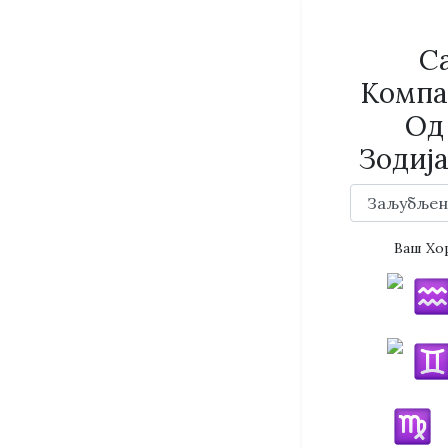
Са
Компа
Од
Зодија
Ваш Хо