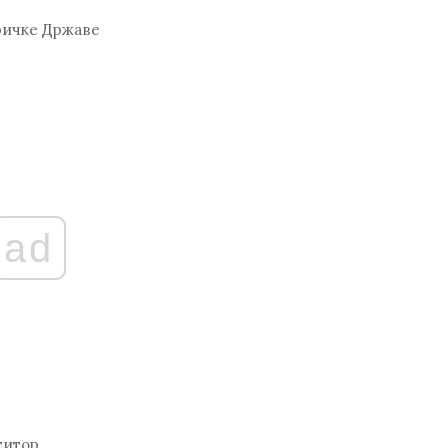
еричке Државе
ad
титор