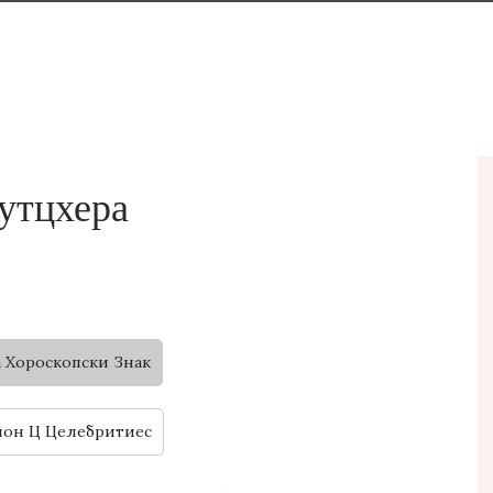
утцхера
а Хороскопски Знак
ион Ц Целебритиес