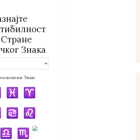
знајте
тибилност
 Стране
чког Знака
роскопски Знак: