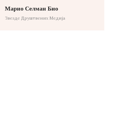
Марио Селман Био
Звезде Друштвених Медија