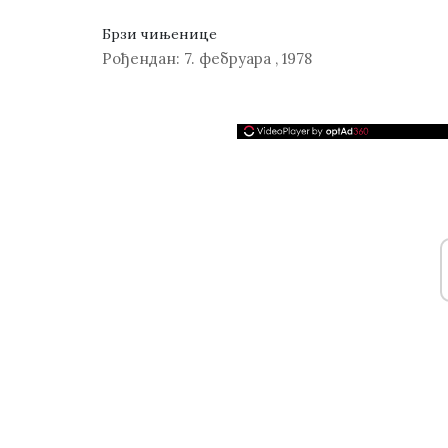
Брзи чињенице
Рођендан:
7. фебруара
,
1978