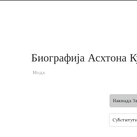
Биографија Асхтона К
Мода
Накнада З
Субститут