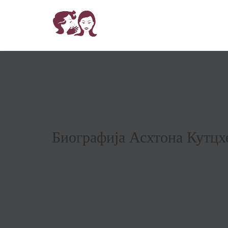
Биографија Асхтона Кутцх