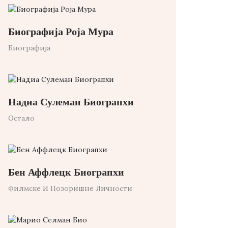
Биографија Роја Мура
Биографија
Надиа Сулеман Биограпхи
Остало
Бен Аффлецк Биограпхи
Филмске И Позоришне Личности