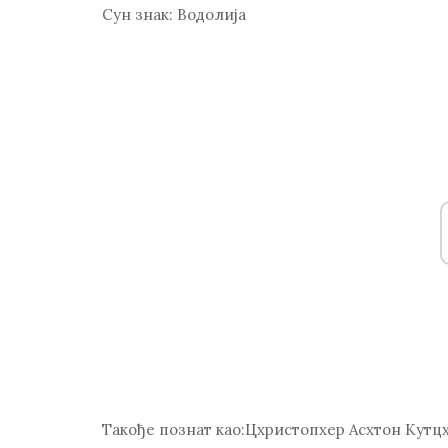
Сун знак:
Водолија
Такође познат као:
Цхристопхер Асхтон Кутц